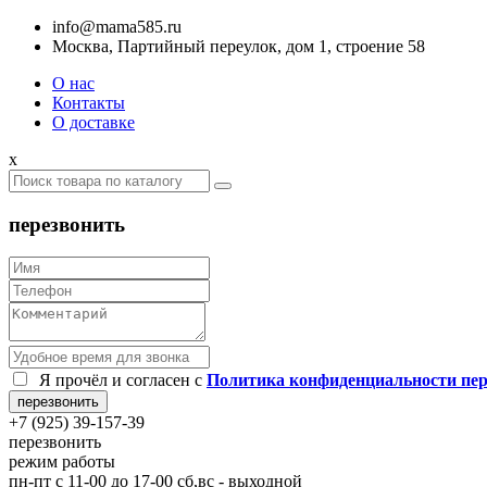
info@mama585.ru
Москва, Партийный переулок, дом 1, строение 58
О нас
Контакты
О доставке
x
перезвонить
Я прочёл и согласен c
Политика конфиденциальности пе
+7 (925) 39-157-39
перезвонить
режим работы
пн-пт с 11-00 до 17-00 сб,вс - выходной